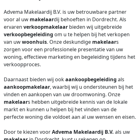
Advema Makelaardij B.V. is uw betrouwbare partner
voor al uw
makelaar
dij behoeften in Dordrecht. Als
ervaren
verkoopmakelaar
bieden wij uitgebreide
verkoopbegeleiding
om u te helpen bij het verkopen
van uw
woonhuis
. Onze deskundige
makelaar
s
zorgen voor een professionele presentatie van uw
woning, effectieve marketing en begeleiding tijdens het
verkoopproces.
Daarnaast bieden wij ook
aankoopbegeleiding
als
aankoopmakelaar
, waarbij wij u ondersteunen bij het
vinden en aankopen van uw droomwoning. Onze
makelaar
s hebben uitgebreide kennis van de lokale
markt en kunnen u helpen bij het vinden van de
perfecte woning die voldoet aan al uw wensen en eisen.
Door te kiezen voor
Advema Makelaardij B.V.
als uw
makelaar
in Dordrecht, kunt u rekenen op